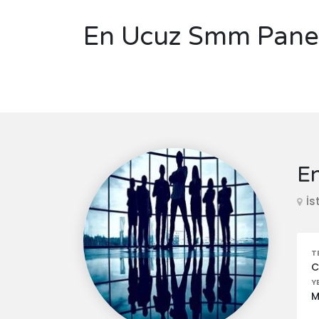
En Ucuz Smm Pane
E
İs
T
C
Y
M