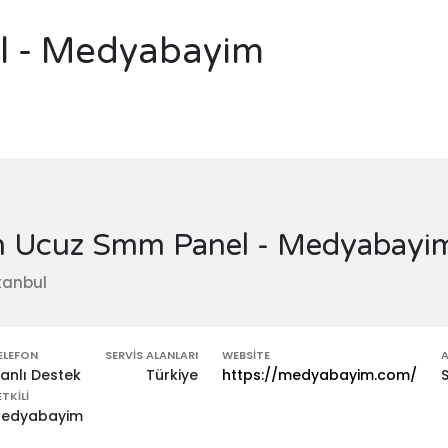
l - Medyabayim
n Ucuz Smm Panel - Medyabayi
tanbul
ELEFON
SERVIS ALANLARI
WEBSITE
A
anlı Destek
Türkiye
https://medyabayim.com/
ETKILI
edyabayim