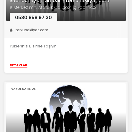
istanbul aydin ambar - torkunakliyat.com
Merkez mh. Atatürk Cd. No:4 İç kapı no:2
0530 858 97 30
torkunakliyat.com
Yüklerinizi Bizimle Taşıyın
DETAYLAR
VAZOL SATIN AL