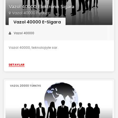
Vazol 40000 Elektronik Sigara
Vazol 40000 Fiyatları
Vazol 40000 E-Sigara
Vazol 40000
Vazol 40000, teknolojiyle sar.
DETAYLAR
VAZOL 20000 TÜRKIYE