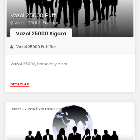
Vazol 25000 Puff
Vazol 25000 Fiyatları
Vazol 25000 Sigara
Vazol 25000 Puff Bar
Vazol 25000, teknolojiyle sar.
DETAYLAR
1XBET - X.COM/1XBETGIRIS77