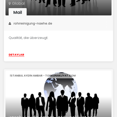
Global
Mail
rohrreinigung-naehe.de
Qualität, die überzeugt.
DETAYLAR
ISTANBUL AYDIN AMBAR - TORKUNAKLIYAT.COM