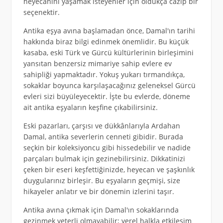
heyecanını yaşamak isteyenler için oldukça cazip bir
seçenektir.
Antika eşya avına başlamadan önce, Damal'ın tarihi
hakkında biraz bilgi edinmek önemlidir. Bu küçük
kasaba, eski Türk ve Gürcü kültürlerinin birleşimini
yansıtan benzersiz mimariye sahip evlere ev
sahipliği yapmaktadır. Yokuş yukarı tırmandıkça,
sokaklar boyunca karşılaşacağınız geleneksel Gürcü
evleri sizi büyüleyecektir. İşte bu evlerde, döneme
ait antika eşyaların keşfine çıkabilirsiniz.
Eski pazarları, çarşısı ve dükkânlarıyla Ardahan
Damal, antika severlerin cenneti gibidir. Burada
seçkin bir koleksiyoncu gibi hissedebilir ve nadide
parçaları bulmak için gezinebilirsiniz. Dikkatinizi
çeken bir eseri keşfettiğinizde, heyecan ve şaşkınlık
duygularınız birleşir. Bu eşyaların geçmişi, size
hikayeler anlatır ve bir dönemin izlerini taşır.
Antika avına çıkmak için Damal'ın sokaklarında
gezinmek yeterli olmayabilir; yerel halkla etkileşim