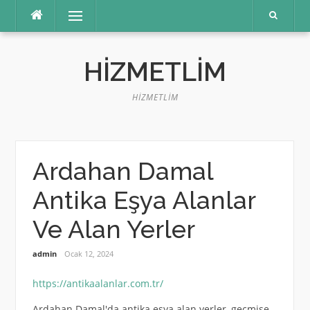
İçeriğe
Menü
atla
HIZMETLIM
HIZMETLIM
Ardahan Damal
Antika Eşya Alanlar
Ve Alan Yerler
admin
Ocak 12, 2024
https://antikaalanlar.com.tr/
Ardahan Damal'da antika eşya alan yerler, geçmişe