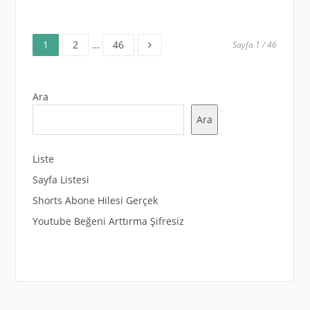
Sayfa
Sayfa
Sayfa
Yazı
1
2
…
46
Sayfa 1 / 46
sayfalaması
Ara
Ara
Liste
Sayfa Listesi
Shorts Abone Hilesi Gerçek
Youtube Beğeni Arttırma Şifresiz