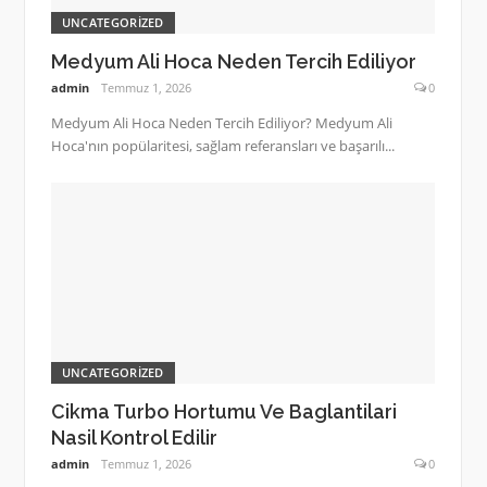
UNCATEGORIZED
Medyum Ali Hoca Neden Tercih Ediliyor
admin
Temmuz 1, 2026
0
Medyum Ali Hoca Neden Tercih Ediliyor? Medyum Ali
Hoca'nın popülaritesi, sağlam referansları ve başarılı...
UNCATEGORIZED
Cikma Turbo Hortumu Ve Baglantilari
Nasil Kontrol Edilir
admin
Temmuz 1, 2026
0