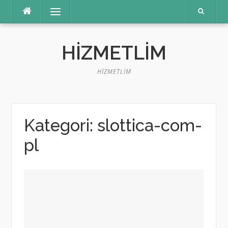
İçeriğe
Menü
atla
HIZMETLIM
HIZMETLIM
Kategori:
slottica-com-
pl