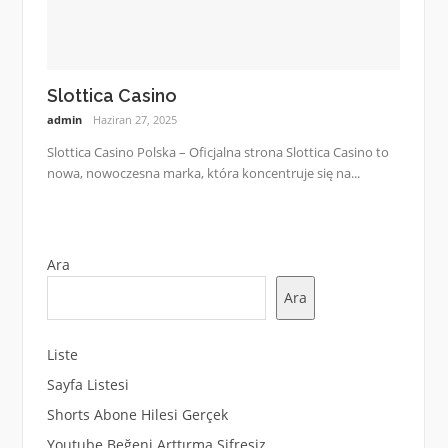
Slottica Casino
admin
Haziran 27, 2025
Slottica Casino Polska – Oficjalna strona Slottica Casino to
nowa, nowoczesna marka, która koncentruje się na...
Ara
Ara
Liste
Sayfa Listesi
Shorts Abone Hilesi Gerçek
Youtube Beğeni Arttırma Şifresiz