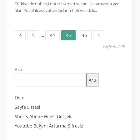
Türkiye'de nöbetçi noter hizmeti sunan iller arasında yer
alan Posof ilçesi, vatandaşların hızlı ve etkili...
Sayfa
Sayfa
Sayfa
Sayfa
Yazı
1
…
44
45
46
sayfalaması
Sayfa 45 / 46
Ara
Ara
Liste
Sayfa Listesi
Shorts Abone Hilesi Gerçek
Youtube Beğeni Arttırma Şifresiz