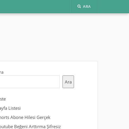
ARA
ra
Ara
iste
ayfa Listesi
horts Abone Hilesi Gerçek
outube Beğeni Arttırma Şifresiz