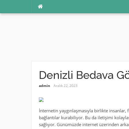
İçeriğe
atla
Denizli Bedava Gö
admin
Aralık 22, 2023
İnternetin yaygınlaşmasıyla birlikte insanlar, f
bağlantılar kurabiliyor. Bu da iletişimi kolayla
sağlıyor. Günümüzde internet üzerinden arkad