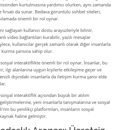
ık hissinden kurtulmasına yardımcı olurken, aynı zamanda
e fırsatı da sunar. Bedava görüntülü sohbet siteleri,
rşılamada önemli bir rol oynar.
ni sağlayan kullanıcı dostu arayüzleriyle bilinir.
nlı video bağlantıları kurabilir, yazılı mesajlar
ylece, kullanıcılar gerçek zamanlı olarak diğer insanlarla
r kurma şansına sahip olur.
sosyal interaktiflikte önemli bir rol oynar. İnsanlar, bu
ir, ilgi alanlarına uygun kişilerle etkileşime geçer ve
Denizli dışındaki insanlarla da iletişim kurma şansı elde
lar.
sosyal interaktiflik açısından büyük bir atılım
 geliştirmelerine, yeni insanlarla tanışmalarına ve sosyal
i'nin bu yenilikçi platformları, insanların sosyal
kaynak haline gelmiştir.