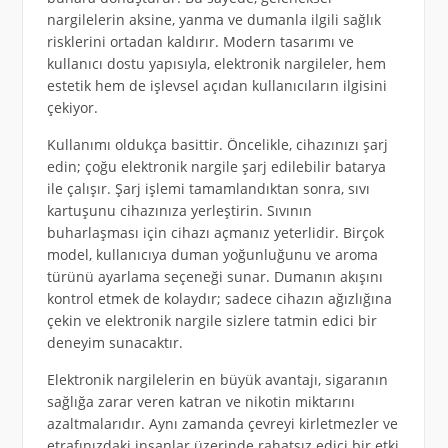
nargilelerin aksine, yanma ve dumanla ilgili sağlık
risklerini ortadan kaldırır. Modern tasarımı ve
kullanıcı dostu yapısıyla, elektronik nargileler, hem
estetik hem de işlevsel açıdan kullanıcıların ilgisini
çekiyor.
Kullanımı oldukça basittir. Öncelikle, cihazınızı şarj
edin; çoğu elektronik nargile şarj edilebilir batarya
ile çalışır. Şarj işlemi tamamlandıktan sonra, sıvı
kartuşunu cihazınıza yerleştirin. Sıvının
buharlaşması için cihazı açmanız yeterlidir. Birçok
model, kullanıcıya duman yoğunluğunu ve aroma
türünü ayarlama seçeneği sunar. Dumanın akışını
kontrol etmek de kolaydır; sadece cihazın ağızlığına
çekin ve elektronik nargile sizlere tatmin edici bir
deneyim sunacaktır.
Elektronik nargilelerin en büyük avantajı, sigaranın
sağlığa zarar veren katran ve nikotin miktarını
azaltmalarıdır. Aynı zamanda çevreyi kirletmezler ve
etrafınızdaki insanlar üzerinde rahatsız edici bir etki