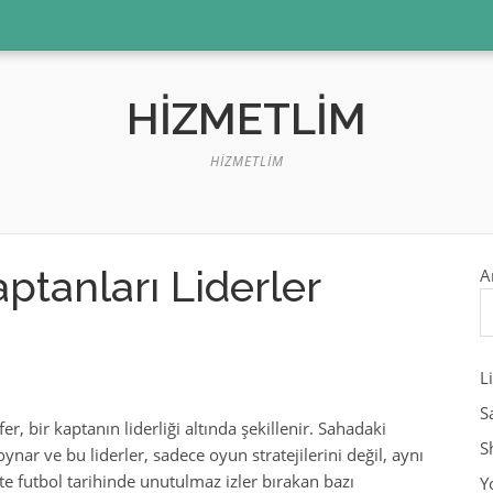
HIZMETLIM
HIZMETLIM
ptanları Liderler
A
L
S
r, bir kaptanın liderliği altında şekillenir. Sahadaki
S
 oynar ve bu liderler, sadece oyun stratejilerini değil, aynı
e futbol tarihinde unutulmaz izler bırakan bazı
Y