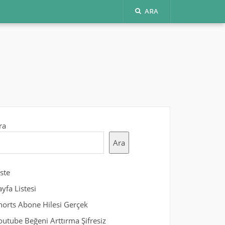
ARA
ra
Ara
iste
ayfa Listesi
horts Abone Hilesi Gerçek
outube Beğeni Arttırma Şifresiz