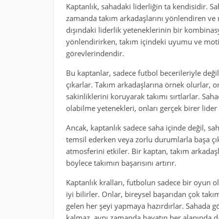
Kaptanlık, sahadaki liderliğin ta kendisidir. 
zamanda takım arkadaşlarını yönlendiren ve mo
dışındaki liderlik yeteneklerinin bir kombina
yönlendirirken, takım içindeki uyumu ve mot
görevlerindendir.
Bu kaptanlar, sadece futbol becerileriyle değil
çıkarlar. Takım arkadaşlarına örnek olurlar, o
sakinliklerini koruyarak takımı sırtlarlar. Saha
olabilme yetenekleri, onları gerçek birer lider 
Ancak, kaptanlık sadece saha içinde değil, sah
temsil ederken veya zorlu durumlarla başa çı
atmosferini etkiler. Bir kaptan, takım arkadaş
böylece takımın başarısını artırır.
Kaptanlık kralları, futbolun sadece bir oyun
iyi bilirler. Onlar, bireysel başarıdan çok tak
gelen her şeyi yapmaya hazırdırlar. Sahada göst
kalmaz, aynı zamanda hayatın her alanında da