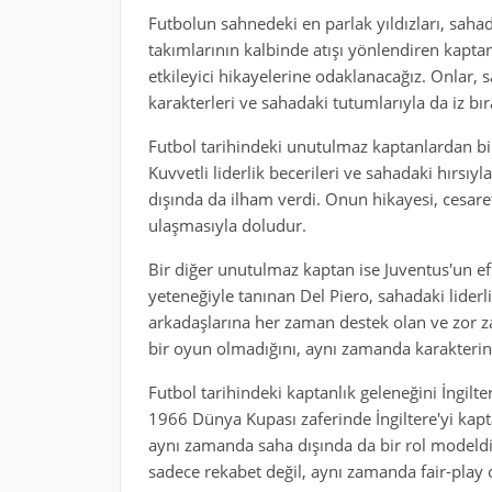
Futbolun sahnedeki en parlak yıldızları, saha
takımlarının kalbinde atışı yönlendiren kaptan
etkileyici hikayelerine odaklanacağız. Onlar, s
karakterleri ve sahadaki tutumlarıyla da iz bı
Futbol tarihindeki unutulmaz kaptanlardan bir
Kuvvetli liderlik becerileri ve sahadaki hırsıy
dışında da ilham verdi. Onun hikayesi, cesaret
ulaşmasıyla doludur.
Bir diğer unutulmaz kaptan ise Juventus'un ef
yeteneğiyle tanınan Del Piero, sahadaki liderli
arkadaşlarına her zaman destek olan ve zor z
bir oyun olmadığını, aynı zamanda karakterin
Futbol tarihindeki kaptanlık geleneğini İngil
1966 Dünya Kupası zaferinde İngiltere'yi kapt
aynı zamanda saha dışında da bir rol modeldi.
sadece rekabet değil, aynı zamanda fair-play