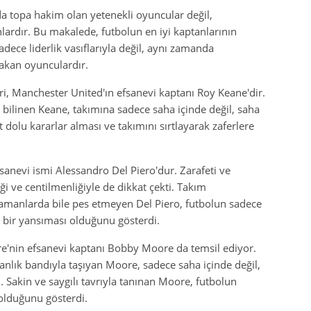
da topa hakim olan yetenekli oyuncular değil,
lardır. Bu makalede, futbolun en iyi kaptanlarının
adece liderlik vasıflarıyla değil, aynı zamanda
rakan oyunculardır.
i, Manchester United'ın efsanevi kaptanı Roy Keane'dir.
la bilinen Keane, takımına sadece saha içinde değil, saha
 dolu kararlar alması ve takımını sırtlayarak zaferlere
sanevi ismi Alessandro Del Piero'dur. Zarafeti ve
ği ve centilmenliğiyle de dikkat çekti. Takım
amanlarda bile pes etmeyen Del Piero, futbolun sadece
 bir yansıması olduğunu gösterdi.
tere'nin efsanevi kaptanı Bobby Moore da temsil ediyor.
anlık bandıyla taşıyan Moore, sadece saha içinde değil,
 Sakin ve saygılı tavrıyla tanınan Moore, futbolun
 olduğunu gösterdi.