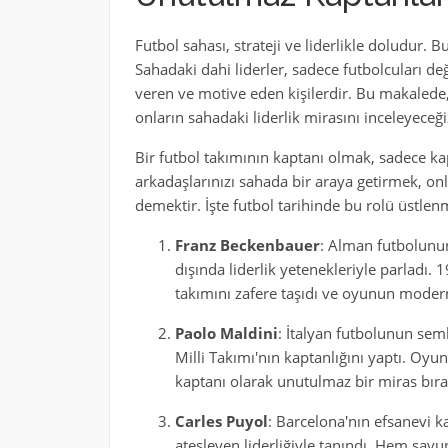
Futbol sahası, strateji ve liderlikle doludur. Bu
Sahadaki dahi liderler, sadece futbolcuları de
veren ve motive eden kişilerdir. Bu makalede,
onların sahadaki liderlik mirasını inceleyeceği
Bir futbol takımının kaptanı olmak, sadece k
arkadaşlarınızı sahada bir araya getirmek, 
demektir. İşte futbol tarihinde bu rolü üstlenm
Franz Beckenbauer
: Alman futbolunu
dışında liderlik yetenekleriyle parladı
takımını zafere taşıdı ve oyunun modern
Paolo Maldini
: İtalyan futbolunun semb
Milli Takımı'nın kaptanlığını yaptı. Oyun 
kaptanı olarak unutulmaz bir miras bırak
Carles Puyol
: Barcelona'nın efsanevi k
ateşleyen liderliğiyle tanındı. Hem sa