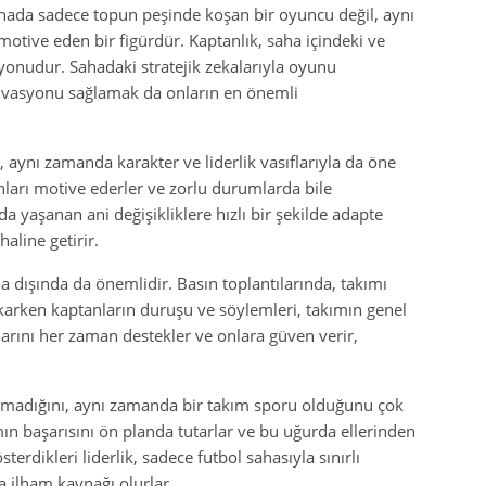
Sahada sadece topun peşinde koşan bir oyuncu değil, aynı
tive eden bir figürdür. Kaptanlık, saha içindeki ve
syonudur. Sahadaki stratejik zekalarıyla oyunu
ivasyonu sağlamak da onların en önemli
, aynı zamanda karakter ve liderlik vasıflarıyla da öne
nları motive ederler ve zorlu durumlarda bile
da yaşanan ani değişikliklere hızlı bir şekilde adapte
haline getirir.
a dışında da önemlidir. Basın toplantılarında, takımı
karken kaptanların duruşu ve söylemleri, takımın genel
larını her zaman destekler ve onlara güven verir,
 olmadığını, aynı zamanda bir takım sporu olduğunu çok
ımın başarısını ön planda tutarlar ve bu uğurda ellerinden
erdikleri liderlik, sadece futbol sahasıyla sınırlı
 ilham kaynağı olurlar.