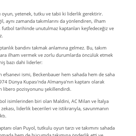
 oyun, yetenek, tutku ve tabii ki liderlik gerektirir.
ğil, aynı zamanda takımlarını da yönlendiren, ilham
 futbol tarihinde unutulmaz kaptanları keşfedeceğiz ve
z.
aptanlık bandını takmak anlamına gelmez. Bu, takım
onlara ilham vermek ve zorlu durumlarda öncülük etmek
iş bazı dahi liderler:
n efsanevi ismi, Beckenbauer hem sahada hem de saha
. 1974 Dünya Kupası'nda Almanya'nın kaptanı olarak
 libero pozisyonunu şekillendirdi.
ol isimlerinden biri olan Maldini, AC Milan ve İtalya
zekası, liderlik becerileri ve istikrarıyla, savunmanın
tı.
aptanı olan Puyol, tutkulu oyun tarzı ve takımını sahada
vunmada hem de hücumda takımına önderlik etti ve