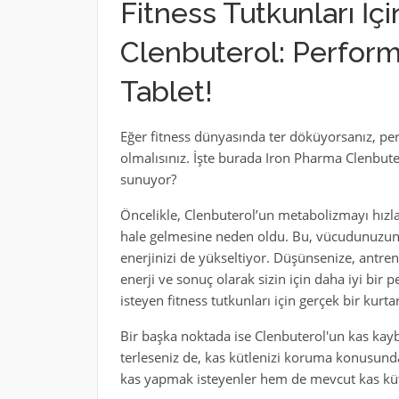
Fitness Tutkunları İç
Clenbuterol: Perform
Tablet!
Eğer fitness dünyasında ter döküyorsanız, pe
olmalısınız. İşte burada Iron Pharma Clenbuter
sunuyor?
Öncelikle, Clenbuterol’un metabolizmayı hızl
hale gelmesine neden oldu. Bu, vücudunuzun 
enerjinizi de yükseltiyor. Düşünsenize, antren
enerji ve sonuç olarak sizin için daha iyi bir 
isteyen fitness tutkunları için gerçek bir kurtar
Bir başka noktada ise Clenbuterol'un kas kayb
terleseniz de, kas kütlenizi koruma konusunda
kas yapmak isteyenler hem de mevcut kas kütl