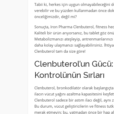
Tabii ki, herkes için uygun olmayabileceğini 
verebilir ve bu yüzden kullanmadan önce dok
önceliğimizdir, değil mi?
Sonuçta, Iron Pharma Clenbuterol, fitness hed
Kaliteli bir ürün arıyorsanız, bu tablet göz ö
Metabolizmanızı ateşleyip, antrenmanlarınızı b
daha kolay ulaşmanızı sağlayabilirsiniz. İhtiy
Clenbuterol tam da size göre!
Clenbuterol’un Gücü: 
Kontrolünün Sırları
Clenbuterol, bronkodilatör olarak başlangıçta 
ilacın vücut yağını azaltma kapasitesini keşfett
Clenbuterol sadece bir astım ilacı değil, aynı 
Bu durum, vücut geliştiricilerin ve fitness t
merak etmeyin; bu, yatmadan önce bir hap al