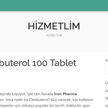
HIZMETLIM
HIZMETLIM
buterol 100 Tablet
A
L
S
eşinde koşuyor. İşte tam burada
İron Pharma
S
or. Ama nedir bu Clenbuterol? Kilo vermek, kas kütlesini
eyenler için oldukça popüler bir tercih. Adeta bir spor
Y