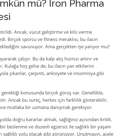
ümkün mü? Iron Pharma
esi
ştirildi. Ancak, vücut geliştirme ve kilo verme
. Birçok sporcu ve fitness meraklısı, bu ilacın
eklediğini savunuyor. Ama gerçekten işe yarıyor mu?
ararak çalışır. Bu da kalp atış hızınızı artırır ve
 Kulağa hoş gelse de, bu ilacın yan etkilerini
la çıkanlar, çarpıntı, anksiyete ve insomniya gibi
 gerektiği konusunda birçok görüş var. Genellikle,
ır. Ancak bu süreç, herkes için farklılık gösterebilir.
önce mutlaka bir uzmana danışmak gerekiyor.
da doğru kararlar almak, sağlığınız açısından kritik.
 bir beslenme ve düzenli egzersiz ile sağlıklı bir yaşam
 sağlıklı yolu olacak gibi görünüyor. Unutmayın, acele