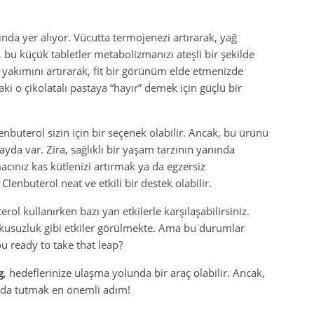
ında yer alıyor. Vücutta termojenezi artırarak, yağ
 bu küçük tabletler metabolizmanızı ateşli bir şekilde
i yakımını artırarak, fit bir görünüm elde etmenizde
ki o çikolatalı pastaya “hayır” demek için güçlü bir
enbuterol sizin için bir seçenek olabilir. Ancak, bu ürünü
a var. Zira, sağlıklı bir yaşam tarzının yanında
ınız kas kütlenizi artırmak ya da egzersiz
lenbuterol neat ve etkili bir destek olabilir.
terol kullanırken bazı yan etkilerle karşılaşabilirsiniz.
uykusuzluk gibi etkiler görülmekte. Ama bu durumlar
u ready to take that leap?
g
, hedeflerinize ulaşma yolunda bir araç olabilir. Ancak,
landa tutmak en önemli adım!