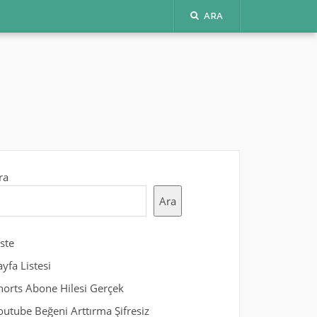
ARA
ra
Ara
iste
ayfa Listesi
horts Abone Hilesi Gerçek
outube Beğeni Arttırma Şifresiz