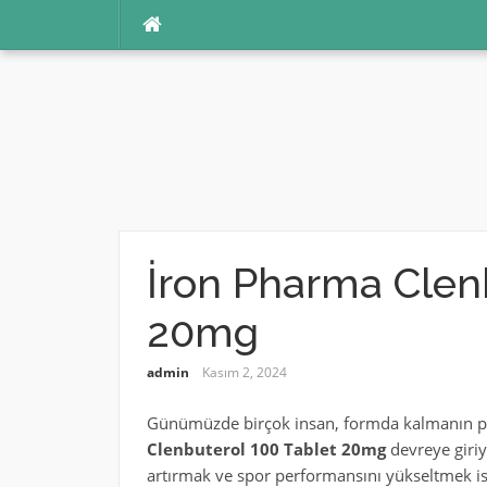
İçeriğe
atla
İron Pharma Clen
20mg
admin
Kasım 2, 2024
Günümüzde birçok insan, formda kalmanın p
Clenbuterol 100 Tablet 20mg
devreye giriy
artırmak ve spor performansını yükseltmek ist