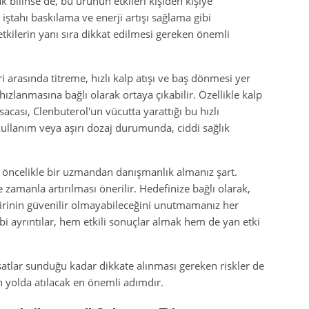
k bilinse de, bu ürünün etkileri kişiden kişiye
 iştahı baskılama ve enerji artışı sağlama gibi
kilerin yanı sıra dikkat edilmesi gereken önemli
i arasında titreme, hızlı kalp atışı ve baş dönmesi yer
 hızlanmasına bağlı olarak ortaya çıkabilir. Özellikle kalp
sacası, Clenbuterol'un vücutta yarattığı bu hızlı
i kullanım veya aşırı dozaj durumunda, ciddi sağlık
 öncelikle bir uzmandan danışmanlık almanız şart.
 zamanla artırılması önerilir. Hedefinize bağlı olarak,
irinin güvenilir olmayabileceğini unutmamanız her
bi ayrıntılar, hem etkili sonuçlar almak hem de yan etki
atlar sunduğu kadar dikkate alınması gereken riskler de
n yolda atılacak en önemli adımdır.