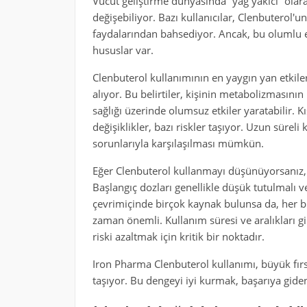
Vücut geliştirme dünyasında “yağ yakıcı” olara
değişebiliyor. Bazı kullanıcılar, Clenbuterol'un
faydalarından bahsediyor. Ancak, bu olumlu et
hususlar var.
Clenbuterol kullanımının en yaygın yan etkiler
alıyor. Bu belirtiler, kişinin metabolizmasının
sağlığı üzerinde olumsuz etkiler yaratabilir. Kı
değişiklikler, bazı riskler taşıyor. Uzun sürel
sorunlarıyla karşılaşılması mümkün.
Eğer Clenbuterol kullanmayı düşünüyorsanız,
Başlangıç dozları genellikle düşük tutulmalı ve
çevrimiçinde birçok kaynak bulunsa da, her b
zaman önemli. Kullanım süresi ve aralıkları gi
riski azaltmak için kritik bir noktadır.
Iron Pharma Clenbuterol kullanımı, büyük fırs
taşıyor. Bu dengeyi iyi kurmak, başarıya gide