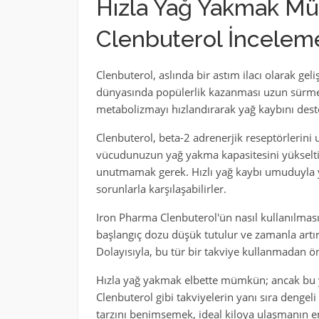
Hızla Yağ Yakmak M
Clenbuterol İncelem
Clenbuterol, aslında bir astım ilacı olarak geli
dünyasında popülerlik kazanması uzun sürmedi
metabolizmayı hızlandırarak yağ kaybını dest
Clenbuterol, beta-2 adrenerjik reseptörlerini uy
vücudunuzun yağ yakma kapasitesini yükseltir.
unutmamak gerek. Hızlı yağ kaybı umuduyla yo
sorunlarla karşılaşabilirler.
Iron Pharma Clenbuterol'ün nasıl kullanılması
başlangıç dozu düşük tutulur ve zamanla artırıl
Dolayısıyla, bu tür bir takviye kullanmadan 
Hızla yağ yakmak elbette mümkün; ancak bu yol
Clenbuterol gibi takviyelerin yanı sıra dengeli
tarzını benimsemek, ideal kiloya ulaşmanın en