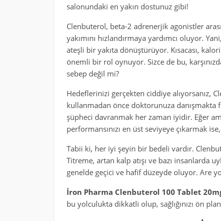
salonundaki en yakın dostunuz gibi!
Clenbuterol, beta-2 adrenerjik agonistler aras
yakımını hızlandırmaya yardımcı oluyor. Yani,
ateşli bir yakıta dönüştürüyor. Kısacası, kalor
önemli bir rol oynuyor. Sizce de bu, karşınızda
sebep değil mi?
Hedeflerinizi gerçekten ciddiye alıyorsanız, Cl
kullanmadan önce doktorunuza danışmakta fayd
şüpheci davranmak her zaman iyidir. Eğer amac
performansınızı en üst seviyeye çıkarmak ise, C
Tabii ki, her iyi şeyin bir bedeli vardır. Clenbu
Titreme, artan kalp atışı ve bazı insanlarda 
genelde geçici ve hafif düzeyde oluyor. Are yo
İron Pharma Clenbuterol 100 Tablet 20m
bu yolculukta dikkatli olup, sağlığınızı ön p