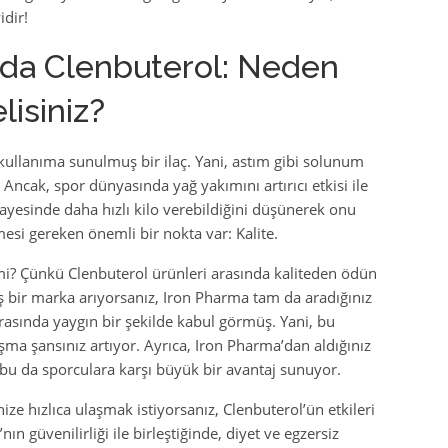
dir!
ında Clenbuterol: Neden
isiniz?
 kullanıma sunulmuş bir ilaç. Yani, astım gibi solunum
ş. Ancak, spor dünyasında yağ yakımını artırıcı etkisi ile
sayesinde daha hızlı kilo verebildiğini düşünerek onu
mesi gereken önemli bir nokta var: Kalite.
i? Çünkü Clenbuterol ürünleri arasında kaliteden ödün
 bir marka arıyorsanız, Iron Pharma tam da aradığınız
arasında yaygın bir şekilde kabul görmüş. Yani, bu
aşma şansınız artıyor. Ayrıca, Iron Pharma’dan aldığınız
 bu da sporculara karşı büyük bir avantaj sunuyor.
ze hızlıca ulaşmak istiyorsanız, Clenbuterol’ün etkileri
ın güvenilirliği ile birleştiğinde, diyet ve egzersiz