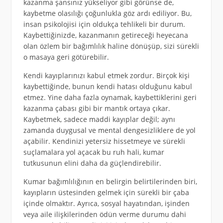
kazanma şansınız yükseliyor gibi görünse de,
kaybetme olasılığı çoğunlukla göz ardı ediliyor. Bu,
insan psikolojisi için oldukça tehlikeli bir durum.
Kaybettiğinizde, kazanmanın getireceği heyecana
olan özlem bir bağımlılık haline dönüşüp, sizi sürekli
o masaya geri götürebilir.
Kendi kayıplarınızı kabul etmek zordur. Birçok kişi
kaybettiğinde, bunun kendi hatası olduğunu kabul
etmez. Yine daha fazla oynamak, kaybettiklerini geri
kazanma çabası gibi bir mantık ortaya çıkar.
Kaybetmek, sadece maddi kayıplar değil; aynı
zamanda duygusal ve mental dengesizliklere de yol
açabilir. Kendinizi yetersiz hissetmeye ve sürekli
suçlamalara yol açacak bu ruh hali, kumar
tutkusunun elini daha da güçlendirebilir.
Kumar bağımlılığının en belirgin belirtilerinden biri,
kayıpların üstesinden gelmek için sürekli bir çaba
içinde olmaktır. Ayrıca, sosyal hayatından, işinden
veya aile ilişkilerinden ödün verme durumu dahi