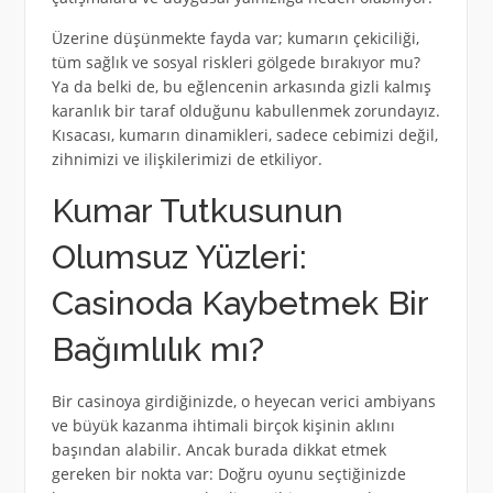
Üzerine düşünmekte fayda var; kumarın çekiciliği,
tüm sağlık ve sosyal riskleri gölgede bırakıyor mu?
Ya da belki de, bu eğlencenin arkasında gizli kalmış
karanlık bir taraf olduğunu kabullenmek zorundayız.
Kısacası, kumarın dinamikleri, sadece cebimizi değil,
zihnimizi ve ilişkilerimizi de etkiliyor.
Kumar Tutkusunun
Olumsuz Yüzleri:
Casinoda Kaybetmek Bir
Bağımlılık mı?
Bir casinoya girdiğinizde, o heyecan verici ambiyans
ve büyük kazanma ihtimali birçok kişinin aklını
başından alabilir. Ancak burada dikkat etmek
gereken bir nokta var: Doğru oyunu seçtiğinizde