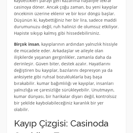
kaybettikleri parayı geri kazanma hayaliyle tekrar
casinoya döner. Ancak çoğu zaman, bu yeni kayıplar
öncekinin üzerine eklenir ve bir kısır döngü başlar.
Düşünün ki, kaybettiğiniz her bir lira, sadece maddi
durumunuzu değil, ruh halinizi de olumsuz etkiliyor.
Hapiste sıkışıp kalmış gibi hissedebilirsiniz.
Birçok insan
, kayıplarının ardından yalnızlık hissiyle
de mücadele eder. Arkadaşlar ve aileyle olan
ilişkilerde yaşanan gerginlikler, zamanla daha da
derinleşir. Güven biter, destek azalır. Hayatlarını
değiştiren bu kayıplar, bazılarını depresyon ya da
anksiyete gibi ruhsal bozukluklarla baş başa
bırakabilir. kumar bağımlılığı ve kayıplar, insanları
yalnızlığa ve çaresizliğe sürükleyebilir. Unutmayın,
kumar dünyası, bir harikalar diyarı değil, kontrolsüz
bir şekilde kaybolabileceğiniz karanlık bir yer
olabilir.
Kayıp Çizgisi: Casinoda