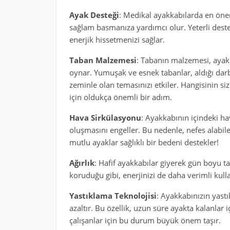
Ayak Desteği
: Medikal ayakkabılarda en öneml
sağlam basmanıza yardımcı olur. Yeterli dest
enerjik hissetmenizi sağlar.
Taban Malzemesi
: Tabanın malzemesi, ayakka
oynar. Yumuşak ve esnek tabanlar, aldığı darb
zeminle olan temasınızı etkiler. Hangisinin si
için oldukça önemli bir adım.
Hava Sirkülasyonu
: Ayakkabının içindeki h
oluşmasını engeller. Bu nedenle, nefes alabi
mutlu ayaklar sağlıklı bir bedeni destekler!
Ağırlık
: Hafif ayakkabılar giyerek gün boyu ta
koruduğu gibi, enerjinizi de daha verimli kul
Yastıklama Teknolojisi
: Ayakkabınızın yastı
azaltır. Bu özellik, uzun süre ayakta kalanlar i
çalışanlar için bu durum büyük önem taşır.