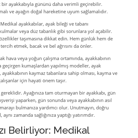
t bir ayakkabıyla gününü daha verimli geçirebilir.
şımalı ve ayağın doğal hareketine uyum sağlamalıdır.
 Medikal ayakkabılar, ayak bileği ve tabanı
ulmalar veya düz tabanlık gibi sorunlara yol açabilir.
 özellikler taşımasına dikkat edin. Hem günlük hem de
tercih etmek, bacak ve bel ağrısını da önler.
ıcak hava veya yoğun çalışma ortamında, ayakkabının
ava geçirgen kumaşlardan yapılmış modeller, ayak
ıca, ayakkabının kaymaz tabanlara sahip olması, kayma ve
alışanlar için hayati önem taşır.
 gereklidir. Ayağınıza tam oturmayan bir ayakkabı, gün
alışverişi yaparken, gün sonunda veya ayakkabının asıl
marayı bulmanıza yardımcı olur. Unutmayın, doğru
l, aynı zamanda sağlığınıza yaptığı yatırımdır.
ı Belirliyor: Medikal