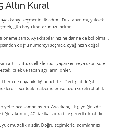
 Altın Kural
ru ayakkabıyı seçmenin ilk adımı. Düz taban mı, yüksek
eçmek, gün boyu konforunuzu artırır.
 öneme sahip. Ayakkabılarınız ne dar ne de bol olmalı.
açısından doğru numarayı seçmek, ayağınızın doğal
ni artırır. Bu, özellikle spor yaparken veya uzun süre
ek, bilek ve taban ağrılarını önler.
 hem de dayanıklılığını belirler. Deri, gibi doğal
neklerdir. Sentetik malzemeler ise uzun süreli rahatlık
in yeterince zaman ayırın. Ayakkabı, ilk giydiğinizde
tiğiniz konfor, 40 dakika sonra bile geçerli olmalıdır.
üyük müttefikinizdir. Doğru seçimlerle, adımlarınızı