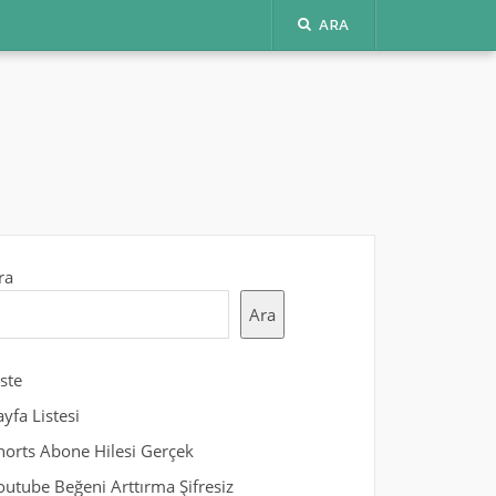
ARA
ra
Ara
iste
ayfa Listesi
horts Abone Hilesi Gerçek
outube Beğeni Arttırma Şifresiz