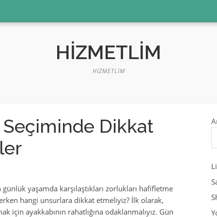
HIZMETLIM
HIZMETLIM
 Seçiminde Dikkat
A
ler
L
S
 günlük yaşamda karşılaştıkları zorlukları hafifletme
S
rken hangi unsurlara dikkat etmeliyiz? İlk olarak,
mak için ayakkabının rahatlığına odaklanmalıyız. Gün
Y