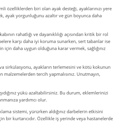
i özelliklerden biri olan ayak desteği, ayaklarınızı yere
ek, ayak yorgunluğunu azaltır ve gün boyunca daha
bının rahatlığı ve dayanıklılığı açısından kritik bir rol
elere karşı daha iyi koruma sunarken, sert tabanlar ise
zin için daha uygun olduğuna karar vermek, sağlığınız
ava sirkülasyonu, ayakların terlemesini ve kötü kokunun
len malzemelerden tercih yapmalısınız. Unutmayın,
şıdığınız yükü azaltabilirsiniz. Bu durum, eklemlerinizi
lanmanıza yardımcı olur.
klama sistemi, yürürken aldığınız darbelerin etkisini
çin bir kurtarıcıdır. Özellikle iş yerinde veya hastanelerde