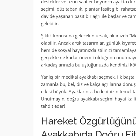
destekler ve uzun saatler boyunca ayakta durma
seçimi, düz tabanlık, plantar fasiit gibi rahats
day'de yaşanan basit bir ağrı ile başlar ve z
gelebilir.
Şıklık konusuna gelecek olursak, aklınızda “M
olabilir. Ancak artık tasarımlar, günlük kıya
hem de sosyal hayatınızda stilinizi tamamlay
gerçekte ne kadar önemli olduğunu unutmayı
arkadaşlarınızla buluştuğunuzda kendinizi köt
Yanlış bir medikal ayakkabı seçmek, ilk başta h
zamanla bu, bel, diz ve kalça ağrılarına dönüşe
etkisi büyük. Ayaklarınız, bedeninizin temel ta
Unutmayın, doğru ayakkabı seçimi hayat kaliten
tehdit eder!
Hareket Özgürlüğünüz
Ayakkabıda Doğru Fi