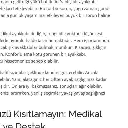
nın getirdiği yükü hafifletir. Yanlış bir ayakkabı
ızlıkları tetikleyebilir. Bu tür bir sorun, çoğu zaman good-
amanla günlük yaşamınızı etkileyen büyük bir sorun haline
edikal ayakkabı dediğin, rengi bile yoktur” düşüncesi
fetlerle uyumlu halde tasarlanmaktadır. Hem iş ortamında
acak şık ayakkabılar bulmak mümkün. Kısacası, şıklığın
n. Konforlu ama kötü görünen bir ayakkabı,
ü hissetmenize sebep olabilir.
afif sızıntılar şeklinde kendini gösterebilir. Ancak
bilir. Yani, alacağınız her çiftten ayak sağlığınıza kadar
şıdır. Onlara iyi bakmazsanız, sonuçları ağır olabilir.
izi artırırken, yanlış seçimler yavaş yavaş sağlığınızı
ü Kısıtlamayın: Medikal
t ve Destek