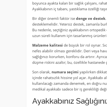
boyunca ayakta kalan bir sağlık çalışanı, raha
Ayakkabının iç tabanı, yastıklama özelliği ta
Bir diğer önemli faktör ise
denge ve destek
.
desteklemelidir. Yetersiz destek, zamanla burk
Bu nedenle, seçtiğiniz ayakkabının ortopedik
uzun süreli kullanım için tasarlanmış ürünleri 
Malzeme kalitesi
de büyük bir rol oynar. S
nefes alabilir olması gereklidir. Deri veya h
sağlığınızı korurken, konforu da artırır. Ayr
düşme riskini azaltır; bu, özellikle hastanede ç
Son olarak,
numara seçimi
yapılırken dikkat
içinde rahatsızlık hissine yol açar. Ayakkabı 
kullanılacağı zamanda denemek, en doğru nu
medikal ayakkabı sadece bir iş gerekliliği deği
Ayakkabınız Sağlığınız