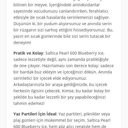
bilinen bir meyve. İçeriğindeki antioksidanlar
sayesinde vücudunuzu canlandırırken, ferahlatıcı
etkisiyle de sıcak havalarda serinlemenizi sağlıyor.
Düşünün ki, bir yudum alıyorsunuz ve anında serin
bir rüzgarın sizi sarhoş ettiğini hissediyorsunuz. Bu,
yazın en sıcak günlerinde bile sizi serin tutacak bir
deneyim!
Pratik ve Kolay
: Saltica Pearl 600 Blueberry Ice,
sadece lezzetiyle değil, aynı zamanda pratikliğiyle
de öne çıkıyor. Hazırlaması son derece kolay; sadece
bir bardak buz ekleyin ve içeceğinizi dökün. Anında
serinletici bir içecek elde ediyorsunuz.
Arkadaşlarınızla bir araya geldiğinizde, bu içecek
herkesin ilgisini çekecek. Kimse, bu kadar kolay bir
şekilde bu kadar lezzetli bir şey yapabileceğinizi
tahmin edemez!
Yaz Partileri İçin İdeal
: Yaz partileri, piknikler veya
plaj günleri için mükemmel bir seçim. Saltica Pearl
600 Blueberry Ice, hem göz alıcı rengiyle hem de