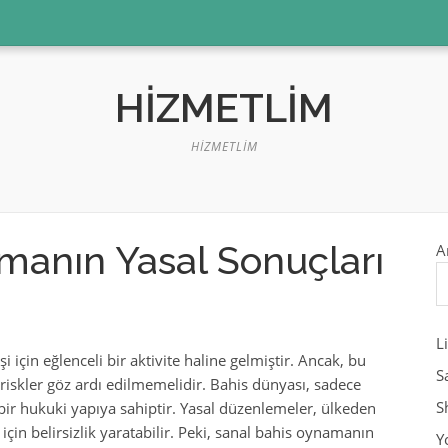
HIZMETLIM
HIZMETLIM
manın Yasal Sonuçları
A
L
 için eğlenceli bir aktivite haline gelmiştir. Ancak, bu
S
riskler göz ardı edilmemelidir. Bahis dünyası, sadece
S
ir hukuki yapıya sahiptir. Yasal düzenlemeler, ülkeden
 için belirsizlik yaratabilir. Peki, sanal bahis oynamanın
Y