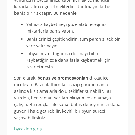
kararlar almak gerekmektedir. Unutmayın ki, her
bahis bir risk taşır. Bu nedenle,
Yalnızca kaybetmeyi göze alabileceğiniz
miktarlarla bahis yapın.
Bahislerinizi çeşitlendirin, tüm paranızı tek bir
yere yatırmayın.
İhtiyacınız olduğunda durmayı bilin;
kaybettiğinizde daha fazla kaybetmek için
ısrar etmeyin.
Son olarak,
bonus ve promosyonları
dikkatlice
inceleyin. Bazı platformlar, cazip görünen ama
aslında kısıtlamalarla dolu teklifler sunabilir. Bu
yüzden, her zaman şartları okuyun ve anlamaya
çalışın. Bu ipuçları ile sanal bahis deneyiminizi daha
güvenli hale getirebilir, keyifli bir oyun süreci
yaşayabilirsiniz.
bycasino giriş