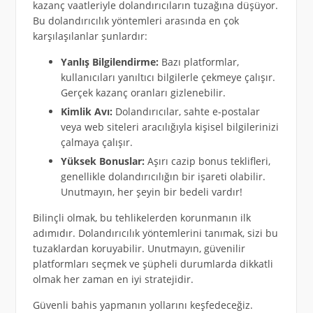
kazanç vaatleriyle dolandırıcıların tuzağına düşüyor.
Bu dolandırıcılık yöntemleri arasında en çok
karşılaşılanlar şunlardır:
Yanlış Bilgilendirme:
Bazı platformlar,
kullanıcıları yanıltıcı bilgilerle çekmeye çalışır.
Gerçek kazanç oranları gizlenebilir.
Kimlik Avı:
Dolandırıcılar, sahte e-postalar
veya web siteleri aracılığıyla kişisel bilgilerinizi
çalmaya çalışır.
Yüksek Bonuslar:
Aşırı cazip bonus teklifleri,
genellikle dolandırıcılığın bir işareti olabilir.
Unutmayın, her şeyin bir bedeli vardır!
Bilinçli olmak, bu tehlikelerden korunmanın ilk
adımıdır. Dolandırıcılık yöntemlerini tanımak, sizi bu
tuzaklardan koruyabilir. Unutmayın, güvenilir
platformları seçmek ve şüpheli durumlarda dikkatli
olmak her zaman en iyi stratejidir.
Güvenli bahis yapmanın yollarını keşfedeceğiz.