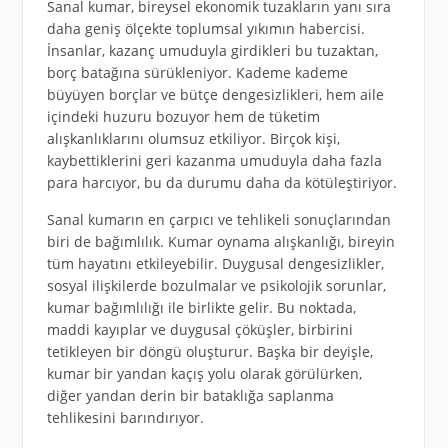
Sanal kumar, bireysel ekonomik tuzakların yanı sıra
daha geniş ölçekte toplumsal yıkımın habercisi.
İnsanlar, kazanç umuduyla girdikleri bu tuzaktan,
borç batağına sürükleniyor. Kademe kademe
büyüyen borçlar ve bütçe dengesizlikleri, hem aile
içindeki huzuru bozuyor hem de tüketim
alışkanlıklarını olumsuz etkiliyor. Birçok kişi,
kaybettiklerini geri kazanma umuduyla daha fazla
para harcıyor, bu da durumu daha da kötüleştiriyor.
Sanal kumarın en çarpıcı ve tehlikeli sonuçlarından
biri de bağımlılık. Kumar oynama alışkanlığı, bireyin
tüm hayatını etkileyebilir. Duygusal dengesizlikler,
sosyal ilişkilerde bozulmalar ve psikolojik sorunlar,
kumar bağımlılığı ile birlikte gelir. Bu noktada,
maddi kayıplar ve duygusal çöküşler, birbirini
tetikleyen bir döngü oluşturur. Başka bir deyişle,
kumar bir yandan kaçış yolu olarak görülürken,
diğer yandan derin bir bataklığa saplanma
tehlikesini barındırıyor.