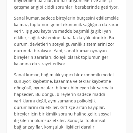
Kaybedilen paralar, intihar düşünceleri ve aile içi
çatışmalar gibi ciddi sorunları beraberinde getiriyor.
Sanal kumar, sadece bireylerin bütçesini etkilemekle
kalmaz, toplumun genel ekonomik sağlığına da zarar
verir. İş gücü kaybı ve madde bağımlılığı gibi yan
etkiler, sağlık sistemine daha fazla yük bindirir. Bu
durum, devletlerin sosyal güvenlik sistemlerini zor
durumda bırakıyor. Yani, sanal kumar oynayan
bireylerin zararları, dolaylı olarak toplumun geri
kalanına da sirayet ediyor.
Sanal kumar, bağımlılık yapıcı bir ekonomik model
sunuyor; kaybetme, kazanma ve tekrar kaybetme
döngüsü, oyuncuları bitmek bilmeyen bir sarmala
hapseder. Bu döngü, bireylerin sadece maddi
varlıklarını değil, aynı zamanda psikolojik
durumlarını da etkiler. Gittikçe artan kayıplar,
bireyler için bir kimlik sorunu haline gelir, sosyal
ilişkilerini olumsuz etkiler. Sonuçta, toplumsal
bağlar zayıflar, komşuluk ilişkileri daralır.