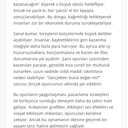
kazanacağım” diyerek o büyük ödülü hedefliyor.
Ancak ne yazık ki, her ‘şanslı’ el bir kayıpla
sonuçlanabiliyor. Bu döngü, bağımlılığı tetikleyerek
insanları zor bir ekonomik duruma sürükleyebiliyor.
Sanal kumar, bireylerin bütçelerinde büyük delikler
açabiliyor. İnsanlar, kaybettiklerini geri kazanma
isteğiyle daha fazla para harcıyor. Bu ayrıca aile içi
huzursuzluklara, borçlanmalara ve bazen de iflas
durumlarına yol açabilir. Şans oyunları üzerinden
kazanılan paralar, genelde kısa süreli bir mutluluk
sunarken, uzun vadede ciddi maddi sıkıntılara
neden olabiliyor. “Gerçekten buna değer mi?”
sorusu, birçok oyuncunun aklında yer edebilir.
Bu oyunların yaygınlaşması, pazarlama stratejileri
ile birleşince sunduğu deneyim daha da çekici hale
geliyor. Kıskanılan grafikler, etkileyici ses efektleri ve
sosyal etkileşim imkanları, oyuncuları kendine
çekiyor. Ancak bu oynamanın ötesine geçerek bir
yaşam tarzı haline gelmesini sağlıyor.