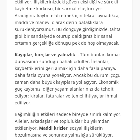
etkiliyor. İlişkilerinizdeki güven eksikliği ve sürekli
kaybetme korkusu, bir sarmal oluşturuyor.
Aradığınız kaybı telafi etmek için tekrar oynadıkça,
maddi ve manevi olarak derin bataklıklara
sürükleniyorsunuz. Bu döngüye girdiğinizde, tahta
gibi bir sandalyede oturup daldığınız bir sanal
ortamın gerçekliğe dönüşü pek de hoş olmayacak.
Kayıplar, borçlar ve yalnızlık
… Tüm bunlar, kumar
dünyasının sunduğu pahalı ödüller. İnsanlar,
kaybettiklerini geri almak için daha fazla paraya,
daha fazla oyuna yöneliyor. Ancak bu durum, çoğu
zaman daha büyük kayıplara yol açıyor. Ekonomik
güç kaybınız, diğer yaşam alanlarınızı da tehdit
ediyor; kiralar, faturalar ve temel ihtiyaçlar ihmal
ediliyor.
Bağımlılığın etkileri sadece bireyde sınırlı kalmıyor.
Aileler, arkadaşlar ve topluluklar bu yıkımdan
etkileniyor.
Maddi krizler
, sosyal ilişkilerin
bozulmasına ve sonunda yalnızlığa sürüklüyor.