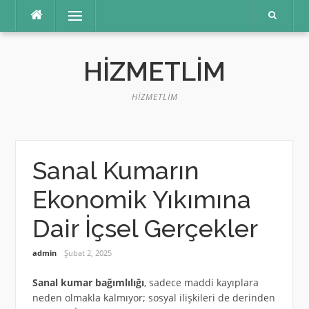
İçeriğe
Menü
atla
HIZMETLIM
HIZMETLIM
Sanal Kumarın
Ekonomik Yıkımına
Dair İçsel Gerçekler
admin
Şubat 2, 2025
Sanal kumar bağımlılığı
, sadece maddi kayıplara
neden olmakla kalmıyor; sosyal ilişkileri de derinden