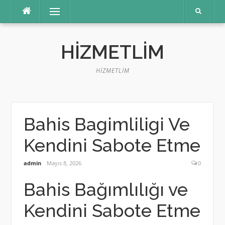
İçeriğe
Menü
atla
HIZMETLIM
HIZMETLIM
Bahis Bagimliligi Ve
Kendini Sabote Etme
admin
Mayıs 8, 2026
0
Bahis Bağımlılığı ve
Kendini Sabote Etme