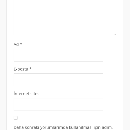
Ad
*
E-posta
*
İnternet sitesi
Daha sonraki yorumlarımda kullanılması için adım,