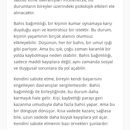
durumların bireyler üzerindeki psikolojik etkileri ele
alınacaktır.
Bahis bağımlılığı, bir kişinin kumar oynamaya karşı
duyduğu aşırı ve kontrolsüz bir istektir. Bu durum,
kişinin yaşamının birçok alanını olumsuz
etkileyebilir. Düşünün, her bir bahis, bir umut ışığı
gibi parlıyor. Ama bu ışık, çoğu zaman karanlık bir
yolda kaybolmaya neden olabilir. Bahis bağımlılığı,
sadece maddi kayıplara değil, aynı zamanda sosyal
ve duygusal sorunlara da yol açabilir.
Kendini sabote etme, bireyin kendi başarısını
engelleyen davranışlar sergilemesidir. Bahis
bağımlılığı ile birleştiğinde, bu durum daha
karmaşık hale gelir. Kişi, kaybettiği parayı geri
kazanma umuduyla daha fazla bahis yapar. Ama bu
bir döngüye dönüşür. Kısa vadede kazanç sağlasa
bile, uzun vadede daha büyük kayıplara yol açar.
Kendini sabote etmenin bazı örnekleri şunlardır: