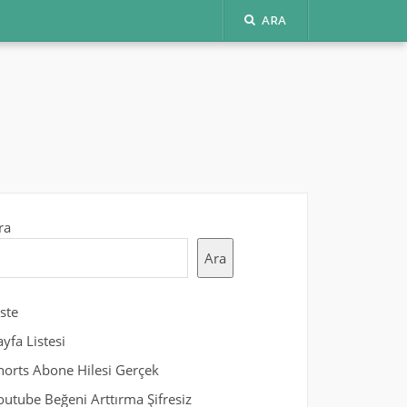
ARA
ra
Ara
iste
ayfa Listesi
horts Abone Hilesi Gerçek
outube Beğeni Arttırma Şifresiz