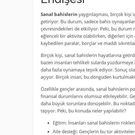
Sanal bahislerin
yaygınlaşması, birçok kişi iç
getiriyor. Bu durum, sadece bahis oynayanları
çevresindekileri de etkiliyor. Peki, bu durum 
eğlenceli bir aktivite olabilirken, diğerleri için
kaybedilen paralar, borçlar ve maddi sıkıntılar
Birçok kişi, sanal bahislerin hayatlarına getir
bazen insanları tehlikeli sularda yüzdürmeye ba
daha fazla oynamaya teşvik ediyor. Sonuç olara
açıyor. Birçok insan, bu döngüden kurtulmakt
Özellikle gençler arasında, sanal bahislerin p
finansal durumlarını olumsuz etkileyebilir. Gen
daha büyük sorunlara dönüşebilir. Bu noktada
taşıyor. Peki, bu konuda neler yapılabilir?
Eğitim: İnsanları sanal bahislerin riskle
Aile desteği: Gençlerin bu tür aktivitel