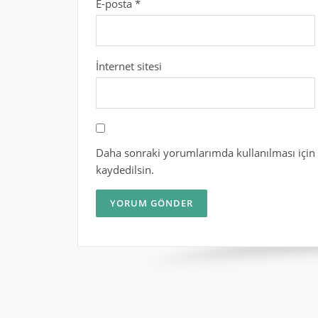
E-posta
*
İnternet sitesi
Daha sonraki yorumlarımda kullanılması için 
kaydedilsin.