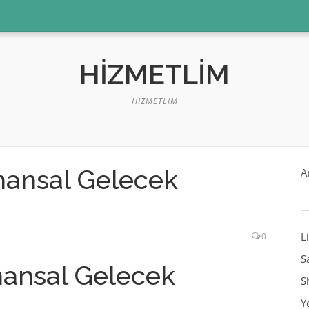
HIZMETLIM
HIZMETLIM
nansal Gelecek
A
L
0
S
nansal Gelecek
S
Y