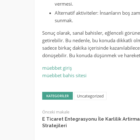
vermesi.
Alternatif aktiviteler: İnsanların boş zam
sunmak.
Sonuç olarak, sanal bahisler, eğlenceli görün
getirebilir. Bu nedenle, bu konuda dikkatli o
sadece birkaç dakika içerisinde kazanılabilec
dönüşebilir. Bu konuda düşünmek ve harekete 
müebbet giriş
müebbet bahis sitesi
Uncategorized
KATEGORILER
Önceki makale
E Ticaret Entegrasyonu İle Karlilik Artirma
Stratejileri