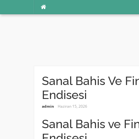
İçeriğe
atla
Sanal Bahis Ve Fi
Endisesi
admin
Haziran 15, 2026
Sanal Bahis ve Fi
Endişesi